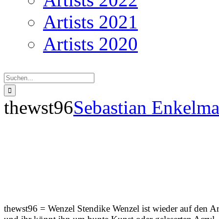
Artists 2021
Artists 2020
Suche
nach:
thewst96
Sebastian Enkelm
Th
thewst96 = Wenzel Stendike Wenzel ist wieder auf den A