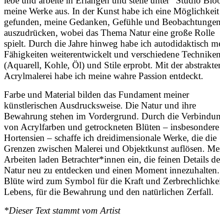
lebe und arbeite in Erlangen und stelle unter “Studio Bl
meine Werke aus. In der Kunst habe ich eine Möglichkeit
gefunden, meine Gedanken, Gefühle und Beobachtunge
auszudrücken, wobei das Thema Natur eine große Rolle
spielt. Durch die Jahre hinweg habe ich autodidaktisch m
Fähigkeiten weiterentwickelt und verschiedene Technike
(Aquarell, Kohle, Öl) und Stile erprobt. Mit der abstrakte
Acrylmalerei habe ich meine wahre Passion entdeckt.
Farbe und Material bilden das Fundament meiner
künstlerischen Ausdrucksweise. Die Natur und ihre
Bewahrung stehen im Vordergrund. Durch die Verbindu
von Acrylfarben und getrockneten Blüten – insbesondere
Hortensien – schaffe ich dreidimensionale Werke, die die
Grenzen zwischen Malerei und Objektkunst auflösen. Me
Arbeiten laden Betrachter*innen ein, die feinen Details de
Natur neu zu entdecken und einen Moment innezuhalten.
Blüte wird zum Symbol für die Kraft und Zerbrechlichkei
Lebens, für die Bewahrung und den natürlichen Zerfall.
*Dieser Text stammt vom Artist