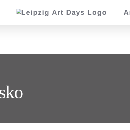
A
isko