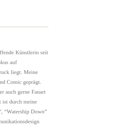
fende Künstlerin seit
okus auf
uck liegt. Meine
und Comic geprägt.
er auch gerne Fanart
t ist durch meine
n”, “Watership Down”
munikationsdesign