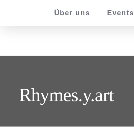
Zum
Über uns
Events
Inhalt
springen
Rhymes.y.art