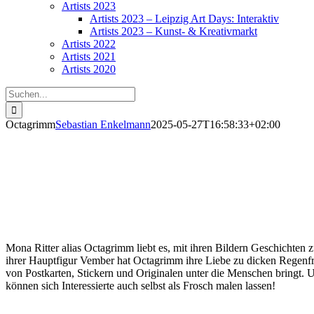
Artists 2023
Artists 2023 – Leipzig Art Days: Interaktiv
Artists 2023 – Kunst- & Kreativmarkt
Artists 2022
Artists 2021
Artists 2020
Suche
nach:
Octagrimm
Sebastian Enkelmann
2025-05-27T16:58:33+02:00
Octagrimm
Mona Ritter alias Octagrimm liebt es, mit ihren Bildern Geschichten z
ihrer Hauptfigur Vember hat Octagrimm ihre Liebe zu dicken Regenfr
von Postkarten, Stickern und Originalen unter die Menschen bringt.
können sich Interessierte auch selbst als Frosch malen lassen!