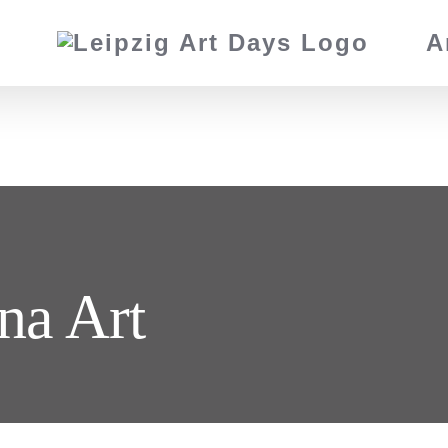
A
a Art