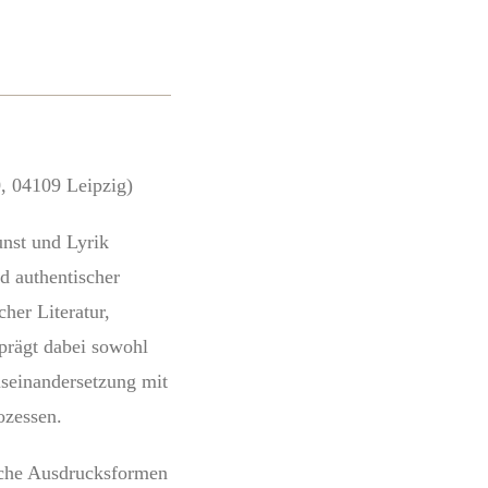
0, 04109 Leipzig)
unst und Lyrik
nd authentischer
cher Literatur,
prägt dabei sowohl
Auseinandersetzung mit
ozessen.
liche Ausdrucksformen