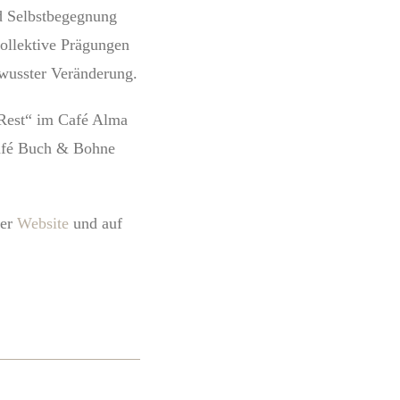
d Selbstbegegnung
kollektive Prägungen
ewusster Veränderung.
 Rest“ im Café Alma
Café Buch & Bohne
rer
Website
und auf