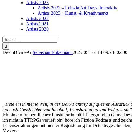
Artists 2023
Artists 2023 – Leipzig Art Days: Interaktiv
Artists 2023 – Kunst- & Kreativmarkt
Artists 2022
Artists 2021
Artists 2020
Suche
nach:
DevinDivineArt
Sebastian Enkelmann
2025-05-16T14:09:23+02:00
DevinDivineArt
„Trete ein in meine Welt, in der Dark Fantasy auf queeren Ausdruck t
male ich Geschichten von Identität, Transformation und Widerstand.
Ich bin ein freiberufliche:r Illustrator:in mit Hintergrund in Game D
ich nicht in TTRPGs vertieft bin, höre ich Fiction-Podcasts und zei
Lebenserfahrungen mit meiner Begeisterung für Detektivgeschichten,
Mystery.