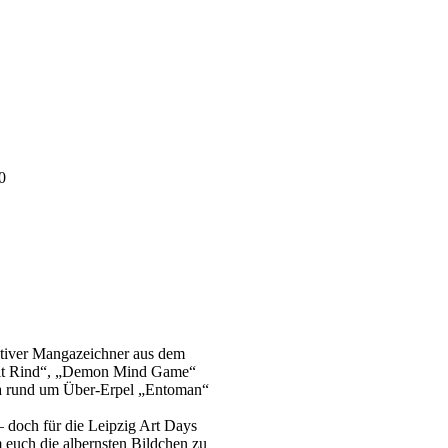
0
ktiver Mangazeichner aus dem
 mit Rind“, „Demon Mind Game“
ga rund um Über-Erpel „Entoman“
 doch für die Leipzig Art Days
 euch die albernsten Bildchen zu