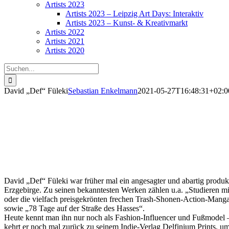
Artists 2023
Artists 2023 – Leipzig Art Days: Interaktiv
Artists 2023 – Kunst- & Kreativmarkt
Artists 2022
Artists 2021
Artists 2020
Suche
nach:
David „Def“ Füleki
Sebastian Enkelmann
2021-05-27T16:48:31+02:0
David „Def“ Füleki
David „Def“ Füleki war früher mal ein angesagter und abartig produ
Erzgebirge. Zu seinen bekanntesten Werken zählen u.a. „Studieren
oder die vielfach preisgekrönten frechen Trash-Shonen-Action-Man
sowie „78 Tage auf der Straße des Hasses“.
Heute kennt man ihn nur noch als Fashion-Influencer und Fußmodel –
kehrt er noch mal zurück zu seinem Indie-Verlag Delfinium Prints, um