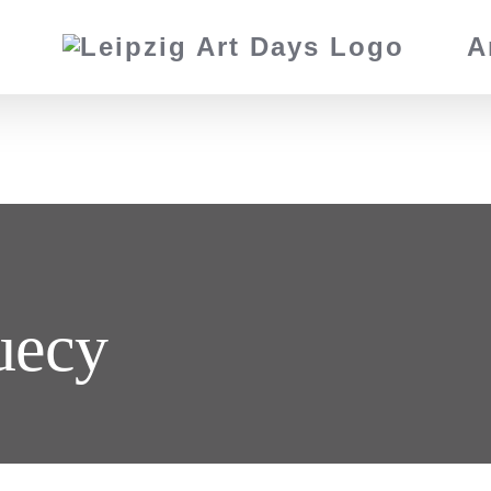
A
uecy