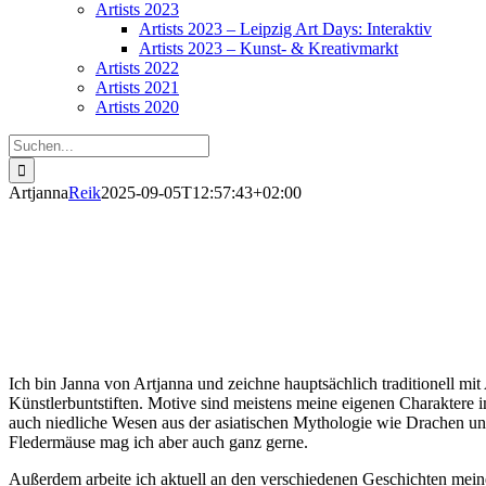
Artists 2023
Artists 2023 – Leipzig Art Days: Interaktiv
Artists 2023 – Kunst- & Kreativmarkt
Artists 2022
Artists 2021
Artists 2020
Suche
nach:
Artjanna
Reik
2025-09-05T12:57:43+02:00
Artjanna
Ich bin Janna von Artjanna und zeichne hauptsächlich traditionell m
Künstlerbuntstiften. Motive sind meistens meine eigenen Charaktere i
auch niedliche Wesen aus der asiatischen Mythologie wie Drachen u
Fledermäuse mag ich aber auch ganz gerne.
Außerdem arbeite ich aktuell an den verschiedenen Geschichten mein