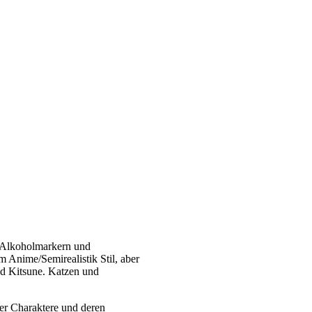
it Alkoholmarkern und
m Anime/Semirealistik Stil, aber
nd Kitsune. Katzen und
er Charaktere und deren