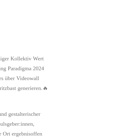
ziger Kollektiv Wert
lung Paradigma 2024
irs über Videowall
itzbast generieren.🔥
nd gestalterischer
ulsgeber:innen,
r Ort ergebnisoffen