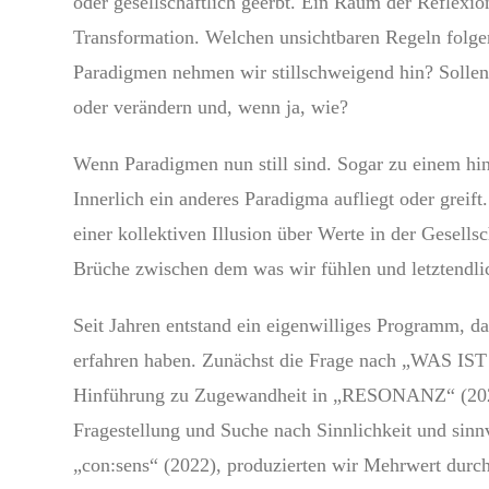
oder gesellschaftlich geerbt. Ein Raum der Reflexio
Transformation. Welchen unsichtbaren Regeln folg
Paradigmen nehmen wir stillschweigend hin? Sollen
oder verändern und, wenn ja, wie?
Wenn Paradigmen nun still sind. Sogar zu einem hi
Innerlich ein anderes Paradigma aufliegt oder greift
einer kollektiven Illusion über Werte in der Gesells
Brüche zwischen dem was wir fühlen und letztendli
Seit Jahren entstand ein eigenwilliges Programm, da
erfahren haben. Zunächst die Frage nach „WAS IS
Hinführung zu Zugewandheit in „RESONANZ“ (202
Fragestellung und Suche nach Sinnlichkeit und sin
„con:sens“ (2022), produzierten wir Mehrwert durch