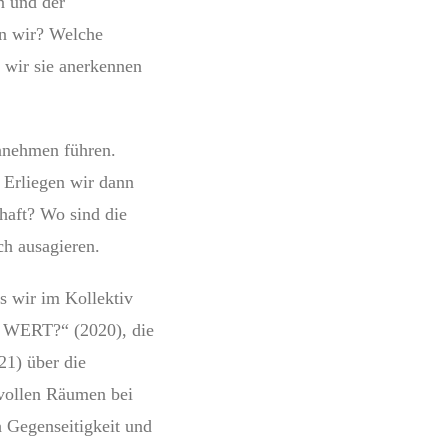
n und der
en wir? Welche
 wir sie anerkennen
nnehmen führen.
. Erliegen wir dann
chaft? Wo sind die
ch ausagieren.
s wir im Kollektiv
T WERT?“ (2020), die
1) über die
nvollen Räumen bei
 Gegenseitigkeit und