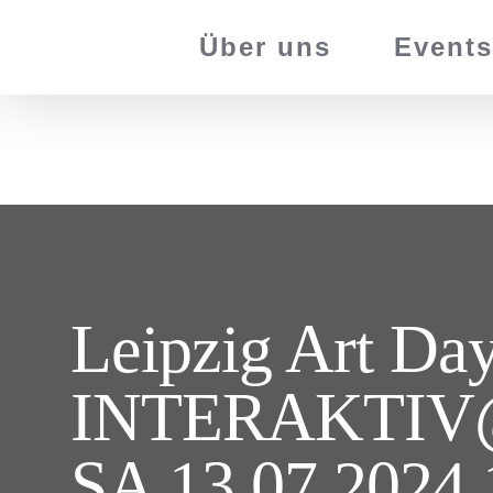
Zum
Über uns
Events
Inhalt
springen
Leipzig Art Da
INTERAKTIV@M
SA 13.07.2024