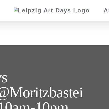
A
ys
oritzbastei
 10am-10pm